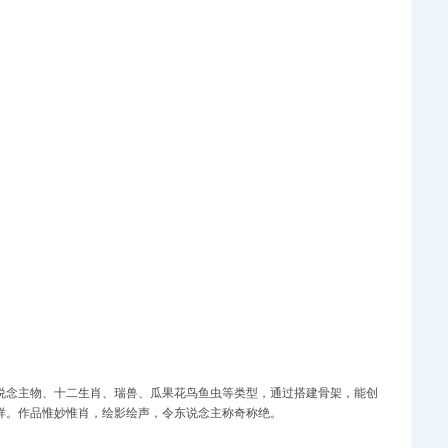
说念主物、十二生肖、瑞兽、瓜果花鸟鱼虫等类型，通过搭建骨架，能创
样。作品惟妙惟肖，绘影绘声，令东说念主称奇称绝。