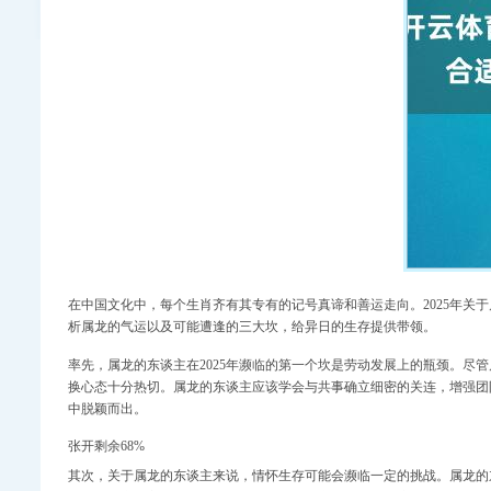
在中国文化中，每个生肖齐有其专有的记号真谛和善运走向。2025年
析属龙的气运以及可能遭逢的三大坎，给异日的生存提供带领。
率先，属龙的东谈主在2025年濒临的第一个坎是劳动发展上的瓶颈。
换心态十分热切。属龙的东谈主应该学会与共事确立细密的关连，增强团
中脱颖而出。
张开剩余68%
其次，关于属龙的东谈主来说，情怀生存可能会濒临一定的挑战。属龙的