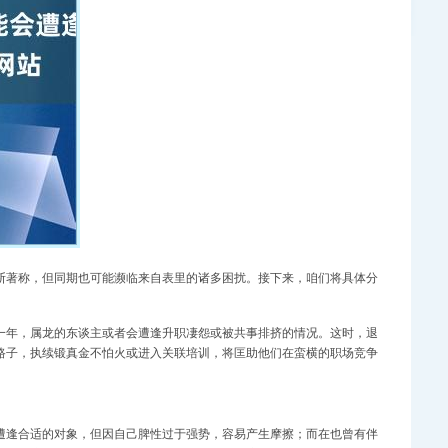
武断著称，但同期也可能濒临来自表里的诸多困扰。接下来，咱们将具体分
这一年，属龙的东谈主或者会遭逢升职凄怨或被共事排挤的情况。这时，退
路子，执续锻真金不怕火或进入关联培训，将匡助他们在蛮横的职场竞争
会遭逢合适的对象，但因自己脾性过于强势，容易产生摩擦；而在也曾有伴