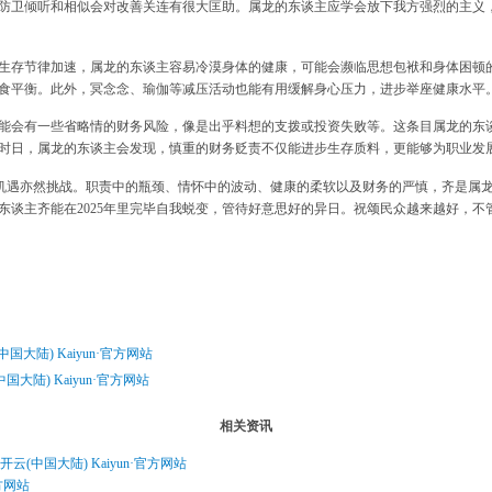
防卫倾听和相似会对改善关连有很大匡助。属龙的东谈主应学会放下我方强烈的主义
迢遥生存节律加速，属龙的东谈主容易冷漠身体的健康，可能会濒临思想包袱和身体困
食平衡。此外，冥念念、瑜伽等减压活动也能有用缓解身心压力，进步举座健康水平
年可能会有一些省略情的财务风险，像是出乎料想的支拨或投资失败等。这条目属龙的
时日，属龙的东谈主会发现，慎重的财务贬责不仅能进步生存质料，更能够为职业发
既是机遇亦然挑战。职责中的瓶颈、情怀中的波动、健康的柔软以及财务的严慎，齐是
东谈主齐能在2025年里完毕自我蜕变，管待好意思好的异日。祝颂民众越来越好，
大陆) Kaiyun·官方网站
陆) Kaiyun·官方网站
相关资讯
中国大陆) Kaiyun·官方网站
方网站