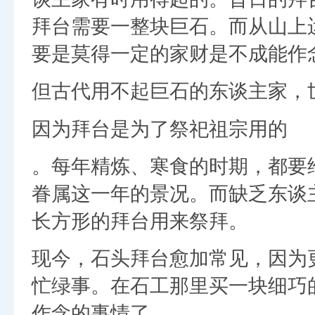
拜台需要一整块巨石。而从山上
要是莫得一定的家财是不成能作
但古代用不起巨石的东谈主家，
因为拜台是为了祭祀祖宗用的
。每年精炼、寒食的时期，都要
眷属这一年的景况。而缺乏东谈
长方形的拜台用来祭拜。
现今，石头拜台愈加常见，因为
忙绿事。在石工那里买一块细巧
作念的事情了。