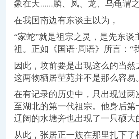
象在天......麟、凤、龙、乌龟谓
在我国南边有东谈主以为，
“家蛇”就是祖宗之灵，是先东
祖。正如《国语·周语》所言：“
因此，坟前要是出现这么的当然
这两物栖居茔苑并不是那么容易
在有记录的历史中，只出现过两
至湖北的第一代祖宗。他身后第
辽阔的水塘旁也出现了一只硕大
从此，张居正一族在那里扎下了