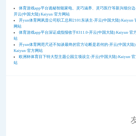
体育游戏app平台诡秘智能家电、灵巧涵养、灵巧医疗等新兴细分边
开云(中国大陆) Kaiyun·官方网站
开yun体育网夙昔公司职工总和2101东谈主-开云(中国大陆) Kaiyun
网站
体育游戏app平台深证成指报收于8311.0-开云(中国大陆) Kaiyun·官
站
开yun体育网咫尺还不知谈最终的官方论断是若何的-开云(中国大陆)
Kaiyun·官方网站
欧洲杯体育目下特大型主题公园立项设立-开云(中国大陆) Kaiyun·
站