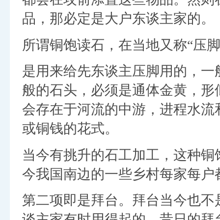
品，那必定是大户东谈主家的。
所谓铜饱读石，在当地又称“压
是用来给先东谈主压脚用的，一
般的石头，必须是通体金黄，形
会存在于河流的中游，进程水流
或铜钱的花式。
当今有挑升的石工加工，这种铜
今我国南边的一些乡村每家每户
第二项即是拜台。拜台当今也不
谈主家有时用得起的。昔日的拜