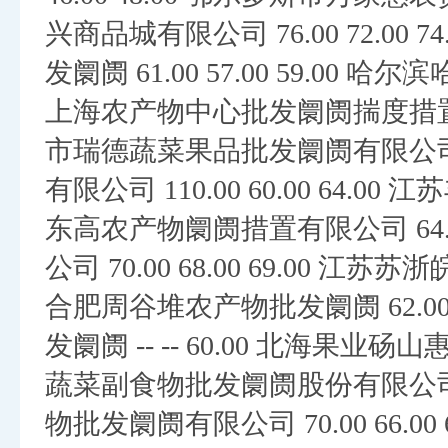
兴商品城有限公司 76.00 72.0
发阛阓 61.00 57.00 59.00 哈尔
上海农产物中心批发阛阓揣度措置有限公司
市瑞德蔬菜果品批发阛阓有限公司 68.
有限公司 110.00 60.00 64.00 江
东高农产物阛阓措置有限公司 64.00
公司 70.00 68.00 69.00 江苏
合肥周谷堆农产物批发阛阓 62.00 
发阛阓 -- -- 60.00 北海果业砀山
蔬菜副食物批发阛阓股份有限公司 69.
物批发阛阓有限公司 70.00 66.00