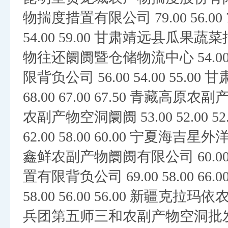
物揣度措置有限公司 79.00 56.00
54.00 59.00 甘肃靖远县瓜果蔬菜批
物往还阛阓暨仓储物流中心 54.00 
限背负公司 56.00 54.00 5
68.00 67.00 67.50 青藏高原农副
农副产物空洞阛阓 53.00 52.0
62.00 58.00 60.00 宁夏海吉星
鑫鲜农副产物阛阓有限公司 60.00 
置有限背负公司 69.00 58.00
58.00 56.00 56.00 新疆克拉玛依
兵团第五师三和农副产物空洞批发阛阓 