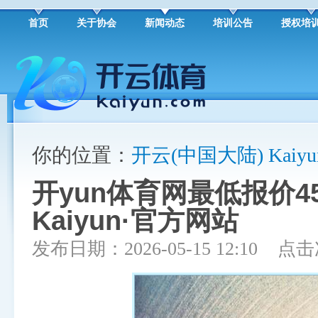
首页
关于协会
新闻动态
培训公告
授权培
你的位置：
开云(中国大陆) Kaiy
开yun体育网最低报价45
Kaiyun·官方网站
发布日期：2026-05-15 12:10 点