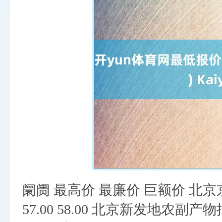
阛阓 最高价 最廉价 巨额价 北京
57.00 58.00 北京新发地农副产物批