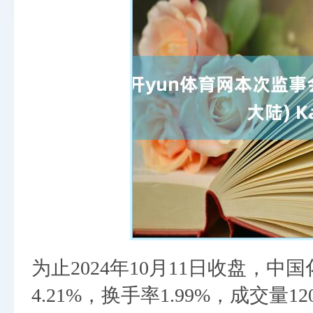
为止2024年10月11日收盘，中国化
4.21%，换手率1.99%，成交量1