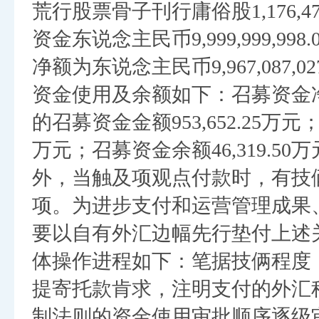
荒行股票骨子刊行庸俗股1,176,47
资金东说念主民币9,999,999,
净额为东说念主民币9,967,087,0
资金使用及余额如下：召募资金净额
的召募资金金额953,652.25万元
万元；召募资金余额46,319.50万
外，当触及项观点付款时，有技
项。为进步支付和运营管理成果
要以自有外汇边幅先行垫付上述
体操作进程如下：笔据技俩程度
提寄托款肯求，注明支付的外汇
制法则的资金使用审批顺序逐级