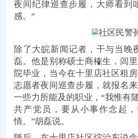
夜间纪律巡查步履，大师看到
感。”
社区民警
除了大皖新闻记者，干与当晚夜
磊。他是别称硕士商榷生，闾里
院毕业，当今在十里店社区租房
志愿者夜间巡查步履，就报名来
一些力所能及的职业，“我惟有
共产党员，要从小事作念起，
情。”胡磊说。
随后，在十里店社区综治东说念