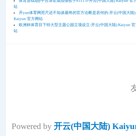
体育游戏app平台深证成指报收于8311.0-开云(中国大陆) Kaiyun·官
站
开yun体育网咫尺还不知谈最终的官方论断是若何的-开云(中国大陆)
Kaiyun·官方网站
欧洲杯体育目下特大型主题公园立项设立-开云(中国大陆) Kaiyun·
站
Powered by
开云(中国大陆) Kaiy