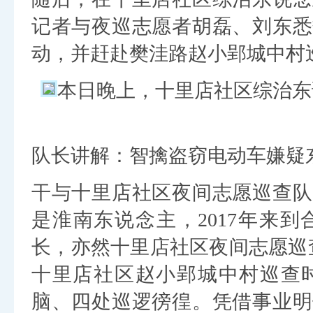
记者与夜巡志愿者胡磊、刘东悉
动，并赶赴樊洼路赵小郢城中村
本日晚上，十里店社区综治东
队长讲解：智擒盗窃电动车嫌疑
干与十里店社区夜间志愿巡查队
是淮南东说念主，2017年来
长，亦然十里店社区夜间志愿巡查
十里店社区赵小郢城中村巡查
脑、四处巡逻徬徨。凭借事业明