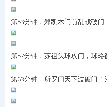
第53分钟，郑凯木门前乱战破门
第57分钟，苏祖头球攻门，球略
第63分钟，所罗门天下波破门！沧