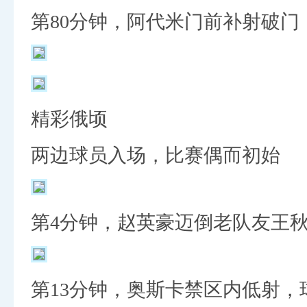
第80分钟，阿代米门前补射破门
精彩俄顷
两边球员入场，比赛偶而初始
第4分钟，赵英豪迈倒老队友王
第13分钟，奥斯卡禁区内低射，