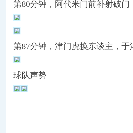
第80分钟，阿代米门前补射破门
第87分钟，津门虎换东谈主，
球队声势