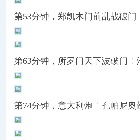
第53分钟，郑凯木门前乱战破门
第63分钟，所罗门天下波破门！沧
第74分钟，意大利炮！孔帕尼奥