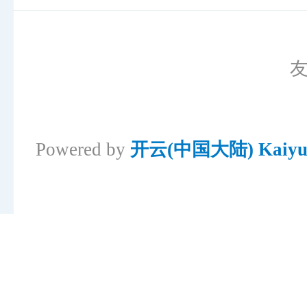
Powered by
开云(中国大陆) Kaiy