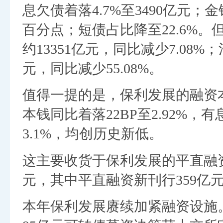
息欠债着落4.7%至3490亿元；金
百分点；短债占比降至22.6%。
约13351亿元，同比减少7.08
元，同比减少55.08%。
值得一提的是，保利发展的融资
本钱同比着落22BP至2.92%，
3.1%，均创历史新低。
这主要收货于保利发展的平直融资
元，其中平直融资新刊行359亿元
本年保利发展赓续加紧融资设施。