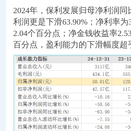
2024年，保利发展归母净利润同
利润更是下滑63.90%；净利率为3
2.04个百分点；净金钱收益率2.5
百分点，盈利能力的下滑幅度超