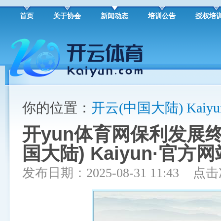
首页
关于协会
新闻动态
培训公告
授权培
你的位置：
开云(中国大陆) Kaiy
开yun体育网保利发展终
国大陆) Kaiyun·官方网
发布日期：2025-08-31 11:43 点