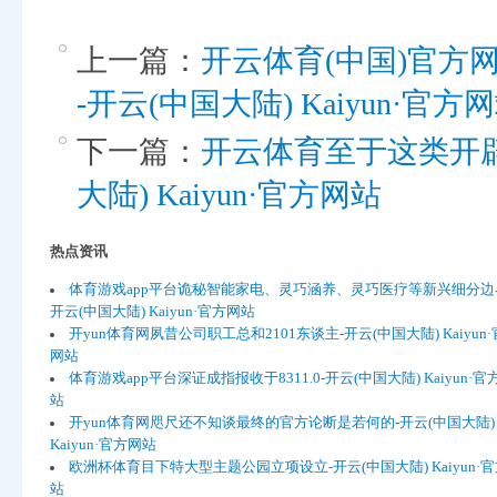
上一篇：
开云体育(中国)官方
-开云(中国大陆) Kaiyun·官方
下一篇：
开云体育至于这类开辟
大陆) Kaiyun·官方网站
热点资讯
体育游戏app平台诡秘智能家电、灵巧涵养、灵巧医疗等新兴细分边
开云(中国大陆) Kaiyun·官方网站
开yun体育网夙昔公司职工总和2101东谈主-开云(中国大陆) Kaiyun
网站
体育游戏app平台深证成指报收于8311.0-开云(中国大陆) Kaiyun·官
站
开yun体育网咫尺还不知谈最终的官方论断是若何的-开云(中国大陆)
Kaiyun·官方网站
欧洲杯体育目下特大型主题公园立项设立-开云(中国大陆) Kaiyun·
站